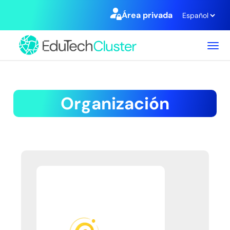
Área privada
T
o
g
g
l
e
n
a
v
i
g
a
t
i
o
n