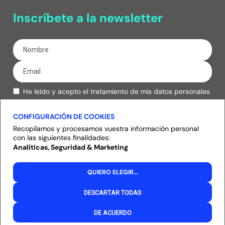
Inscríbete a la newsletter
He leído y acepto el tratamiento de mis datos personales
de acuerdo con la
política de privacidad.
CONFIGURACIÓN DE COOKIES
Inscribirse
Recopilamos y procesamos vuestra información personal
con las siguientes finalidades:
Analíticas, Seguridad & Marketing
Política de privacidad
Política de cookies
QUIERO ELEGIR
...
Aviso legal
DESCARTAR TODAS
DE ACUERDO
Powered and designed by Timtul
Modificar