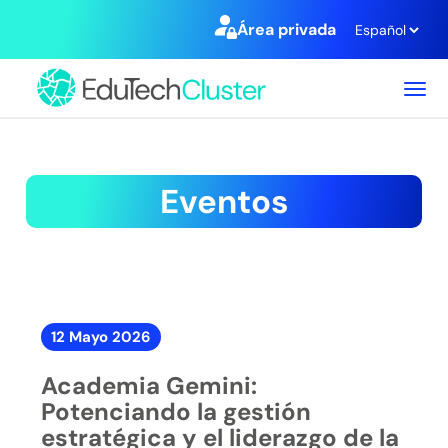
Área privada
T
o
g
g
l
e
n
a
v
i
g
a
12 Mayo 2026
t
i
Academia Gemini:
o
Potenciando la gestión
n
estratégica y el liderazgo de la